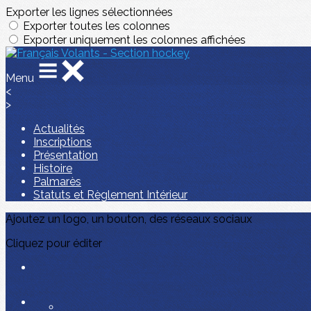
Exporter les lignes sélectionnées
Exporter toutes les colonnes
Exporter uniquement les colonnes affichées
Menu
<
>
Actualités
Inscriptions
Présentation
Histoire
Palmarès
Statuts et Règlement Intérieur
Ajoutez un logo, un bouton, des réseaux sociaux
Cliquez pour éditer