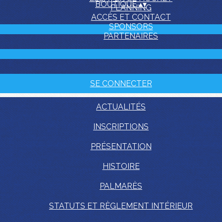
BOUTIQUE
▴
▾
PLANNING
ACCÈS ET CONTACT
SPONSORS
PARTENAIRES
SE CONNECTER
ACTUALITÉS
INSCRIPTIONS
PRÉSENTATION
HISTOIRE
PALMARÈS
STATUTS ET RÈGLEMENT INTÉRIEUR