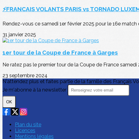
⚡FRANCAIS VOLANTS PARIS vs TORNADO LUX
Rendez-vous ce samedi 1er février 2025 pour le 16e match de 
31 janvier 2025
1er tour de la Coupe de France à Garges
Ne ratez pas le premier tour de la Coupe de France samedi 2
23 septembre 2024
N'attendez plus et faites partie de la famille des Français Vo
Je m'abonne à la newsletter
OK
Plan du site
Licences
Mentions légales