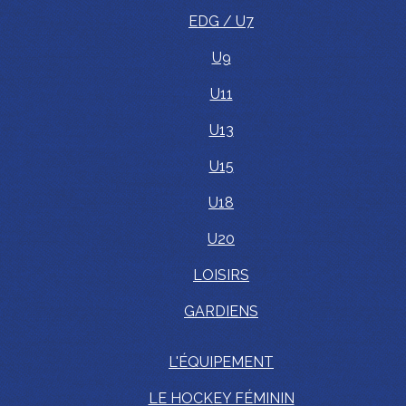
EDG / U7
U9
U11
U13
U15
U18
U20
LOISIRS
GARDIENS
L'ÉQUIPEMENT
LE HOCKEY FÉMININ