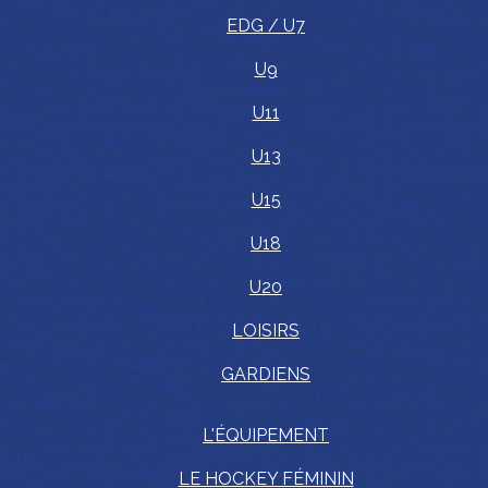
EDG / U7
U9
U11
U13
U15
U18
U20
LOISIRS
GARDIENS
L'ÉQUIPEMENT
LE HOCKEY FÉMININ