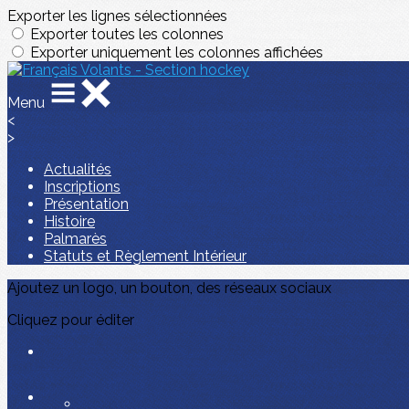
Exporter les lignes sélectionnées
Exporter toutes les colonnes
Exporter uniquement les colonnes affichées
Menu
<
>
Actualités
Inscriptions
Présentation
Histoire
Palmarès
Statuts et Règlement Intérieur
Ajoutez un logo, un bouton, des réseaux sociaux
Cliquez pour éditer