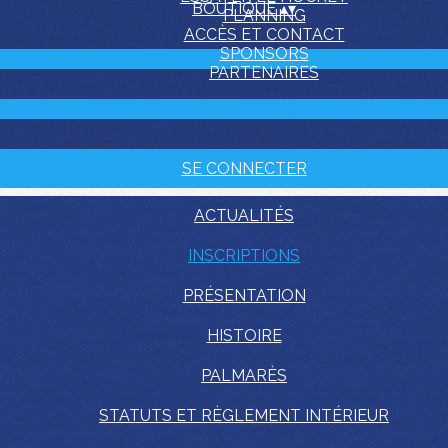
BOUTIQUE
▴
▾
PLANNING
ACCÈS ET CONTACT
SPONSORS
PARTENAIRES
SE CONNECTER
ACTUALITÉS
INSCRIPTIONS
PRÉSENTATION
HISTOIRE
PALMARÈS
STATUTS ET RÈGLEMENT INTÉRIEUR