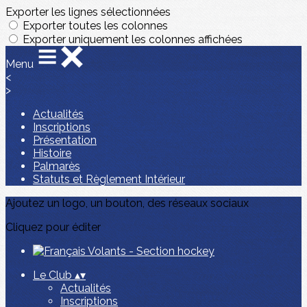
Exporter les lignes sélectionnées
Exporter toutes les colonnes
Exporter uniquement les colonnes affichées
Menu
<
>
Actualités
Inscriptions
Présentation
Histoire
Palmarès
Statuts et Règlement Intérieur
Ajoutez un logo, un bouton, des réseaux sociaux
Cliquez pour éditer
Le Club
▴
▾
Actualités
Inscriptions