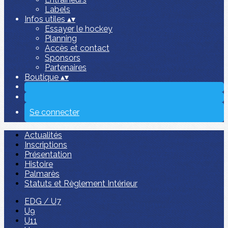
Labels
Infos utiles
▴
▾
Essayer le hockey
Planning
Accès et contact
Sponsors
Partenaires
Boutique
▴
▾
Se connecter
Actualités
Inscriptions
Présentation
Histoire
Palmarès
Statuts et Règlement Intérieur
EDG / U7
U9
U11