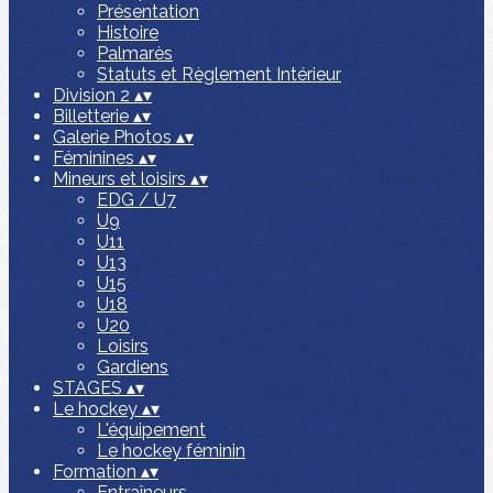
Présentation
Histoire
Palmarès
Statuts et Règlement Intérieur
Division 2
▴
▾
Billetterie
▴
▾
Galerie Photos
▴
▾
Féminines
▴
▾
Mineurs et loisirs
▴
▾
EDG / U7
U9
U11
U13
U15
U18
U20
Loisirs
Gardiens
STAGES
▴
▾
Le hockey
▴
▾
L'équipement
Le hockey féminin
Formation
▴
▾
Entraîneurs