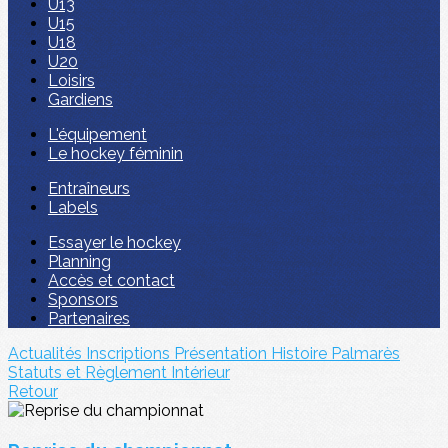
U13
U15
U18
U20
Loisirs
Gardiens
L'équipement
Le hockey féminin
Entraîneurs
Labels
Essayer le hockey
Planning
Accès et contact
Sponsors
Partenaires
Actualités
Inscriptions
Présentation
Histoire
Palmarès
Statuts et Règlement Intérieur
Retour