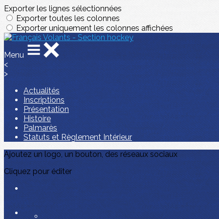
Exporter les lignes sélectionnées
Exporter toutes les colonnes
Exporter uniquement les colonnes affichées
Menu
<
>
Actualités
Inscriptions
Présentation
Histoire
Palmarès
Statuts et Règlement Intérieur
Ajoutez un logo, un bouton, des réseaux sociaux
Cliquez pour éditer