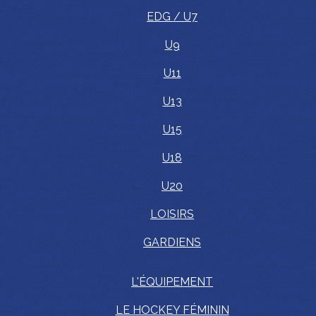
EDG / U7
U9
U11
U13
U15
U18
U20
LOISIRS
GARDIENS
L'ÉQUIPEMENT
LE HOCKEY FÉMININ