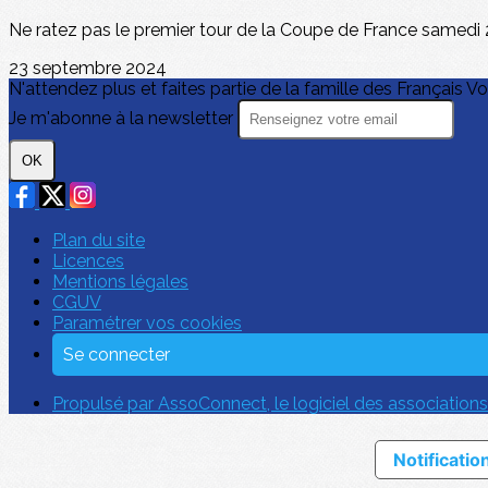
Ne ratez pas le premier tour de la Coupe de France samedi 2
23 septembre 2024
N'attendez plus et faites partie de la famille des Français Vo
Je m'abonne à la newsletter
OK
Plan du site
Licences
Mentions légales
CGUV
Paramétrer vos cookies
Se connecter
Propulsé par AssoConnect, le logiciel des associations
Notification