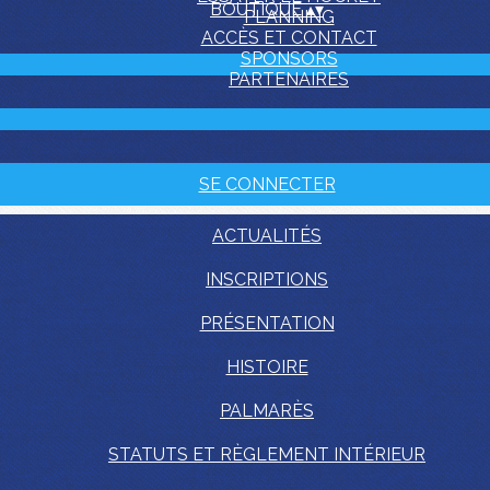
BOUTIQUE
▴
▾
PLANNING
ACCÈS ET CONTACT
SPONSORS
PARTENAIRES
SE CONNECTER
ACTUALITÉS
INSCRIPTIONS
PRÉSENTATION
HISTOIRE
PALMARÈS
STATUTS ET RÈGLEMENT INTÉRIEUR