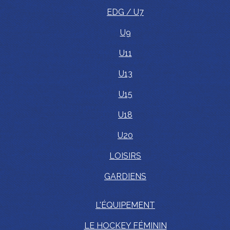
EDG / U7
U9
U11
U13
U15
U18
U20
LOISIRS
GARDIENS
L'ÉQUIPEMENT
LE HOCKEY FÉMININ