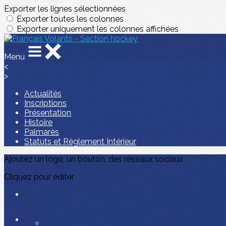
Exporter les lignes sélectionnées
Exporter toutes les colonnes
Exporter uniquement les colonnes affichées
Menu
<
>
Actualités
Inscriptions
Présentation
Histoire
Palmarès
Statuts et Règlement Intérieur
Ajoutez un logo, un bouton, des réseaux sociaux
Cliquez pour éditer