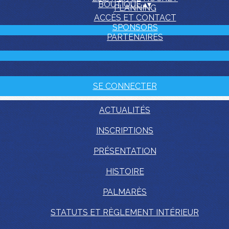
BOUTIQUE
▴
▾
PLANNING
ACCÈS ET CONTACT
SPONSORS
PARTENAIRES
SE CONNECTER
ACTUALITÉS
INSCRIPTIONS
PRÉSENTATION
HISTOIRE
PALMARÈS
STATUTS ET RÈGLEMENT INTÉRIEUR