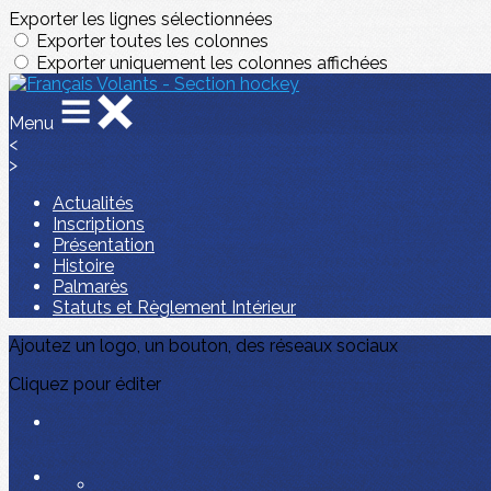
Exporter les lignes sélectionnées
Exporter toutes les colonnes
Exporter uniquement les colonnes affichées
Menu
<
>
Actualités
Inscriptions
Présentation
Histoire
Palmarès
Statuts et Règlement Intérieur
Ajoutez un logo, un bouton, des réseaux sociaux
Cliquez pour éditer