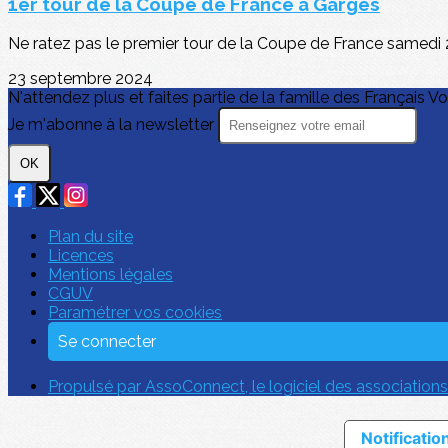
1er tour de la Coupe de France à Garges
Ne ratez pas le premier tour de la Coupe de France samedi 2
23 septembre 2024
N'attendez plus et faites partie de la famille des Français Vo
Je m'abonne à la newsletter
OK
Plan du site
Licences
Mentions légales
CGUV
Paramétrer vos cookies
Se connecter
Propulsé par AssoConnect, le logiciel des associations
Notification