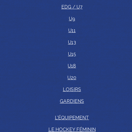
EDG / U7
U9
U11
U13
U15
U18
U20
LOISIRS
GARDIENS
L'ÉQUIPEMENT
LE HOCKEY FÉMININ