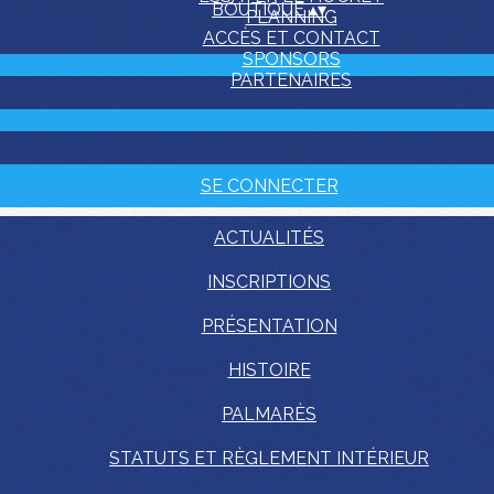
BOUTIQUE
▴
▾
PLANNING
ACCÈS ET CONTACT
SPONSORS
PARTENAIRES
SE CONNECTER
ACTUALITÉS
INSCRIPTIONS
PRÉSENTATION
HISTOIRE
PALMARÈS
STATUTS ET RÈGLEMENT INTÉRIEUR