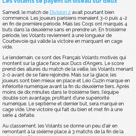
Les Volants se payent un oiseau sur deux
Samedi, le match de
Division 2
avait pourtant bien
commencé. Les joueurs parisiens menaient 3-0 puis 4-2
en fin de première période. Mais les Coqs ont marqués 4
buts dans la deuxième sans en prendre un. En troisième
période, les Volants reviennent à une longueur de
Courbevoie qui valide la victoire en marquant en cage
vide.
Le lendemain, ce sont des Français Volants motivés qui
montent sur la glace face aux Ducs d'Angers. Le score
prend des allures du match de la veille, les Volants menant
2-0 avant de se faire rejoindre. Mais sur la glace, les
joueurs sont bien mieux en place et Léo Cuzin marque en
infériorité numérique avant la fin du deuxième tiers. Après
moins de dix minutes dans le troisième tiers, l'équipe
double son avantage, profitant d'une supériorité
numérique. Le septième et dernier but, sera marqué en
cage vide. Une victoire qui fait du bien et met fin à une
série 4 défaite.
Au classement, les Volants se donne un peu d'air en
remontant à la sixième place à 3 matchs de la fin de la