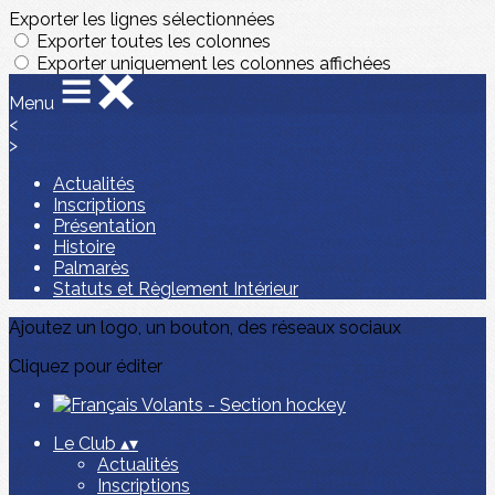
Exporter les lignes sélectionnées
Exporter toutes les colonnes
Exporter uniquement les colonnes affichées
Menu
<
>
Actualités
Inscriptions
Présentation
Histoire
Palmarès
Statuts et Règlement Intérieur
Ajoutez un logo, un bouton, des réseaux sociaux
Cliquez pour éditer
Le Club
▴
▾
Actualités
Inscriptions