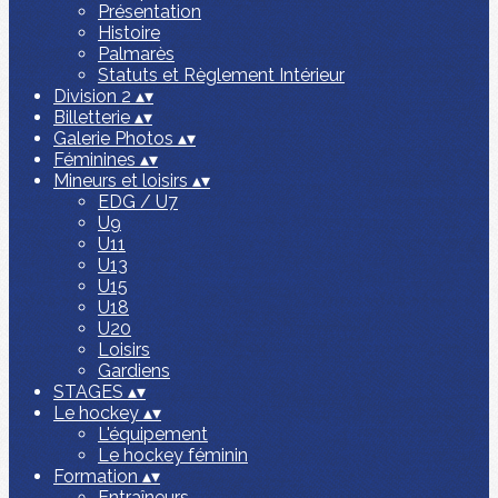
Présentation
Histoire
Palmarès
Statuts et Règlement Intérieur
Division 2
▴
▾
Billetterie
▴
▾
Galerie Photos
▴
▾
Féminines
▴
▾
Mineurs et loisirs
▴
▾
EDG / U7
U9
U11
U13
U15
U18
U20
Loisirs
Gardiens
STAGES
▴
▾
Le hockey
▴
▾
L'équipement
Le hockey féminin
Formation
▴
▾
Entraîneurs