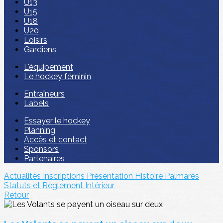
U13
U15
U18
U20
Loisirs
Gardiens
L'équipement
Le hockey féminin
Entraîneurs
Labels
Essayer le hockey
Planning
Accès et contact
Sponsors
Partenaires
Actualités
Inscriptions
Présentation
Histoire
Palmarès
Statuts et Règlement Intérieur
Retour