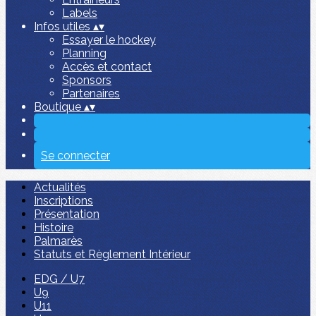
Labels
Infos utiles
▴
▾
Essayer le hockey
Planning
Accès et contact
Sponsors
Partenaires
Boutique
▴
▾
Se connecter
Actualités
Inscriptions
Présentation
Histoire
Palmarès
Statuts et Règlement Intérieur
EDG / U7
U9
U11